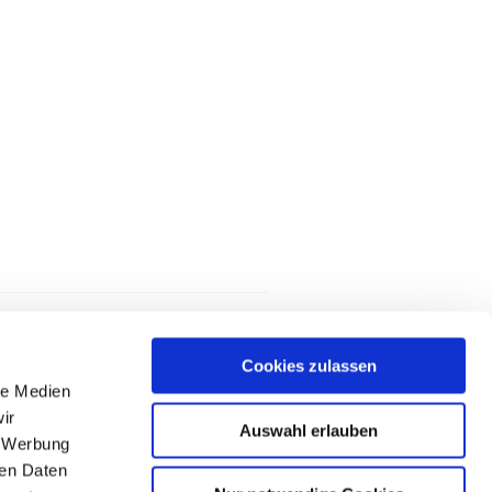
Cookies zulassen
le Medien
ir
Auswahl erlauben
, Werbung
ren Daten