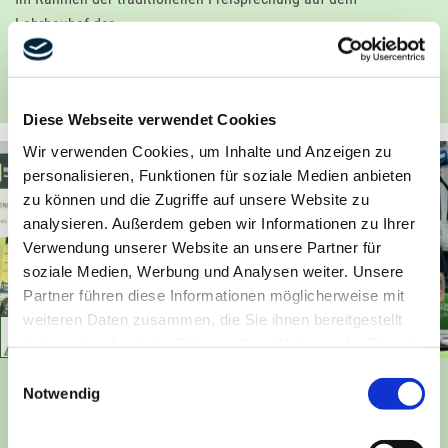
Lehrbauhof der …
MEHR ERFAHREN
Diese Webseite verwendet Cookies
Wir verwenden Cookies, um Inhalte und Anzeigen zu
personalisieren, Funktionen für soziale Medien anbieten
zu können und die Zugriffe auf unsere Website zu
analysieren. Außerdem geben wir Informationen zu Ihrer
Verwendung unserer Website an unsere Partner für
soziale Medien, Werbung und Analysen weiter. Unsere
Partner führen diese Informationen möglicherweise mit
weiteren Daten zusammen, die Sie ihnen bereitgestellt
20.03.2025
haben oder die sie im Rahmen Ihrer Nutzung der Dienste
gesammelt haben.
Einwilligungsauswahl
Ihre Einwilligung trifft auf die folgenden Domains zu:
Notwendig
IRO 2026 Oldenburger Rohrleitungsforum
ludwig-freytag.de, freytag-vdlinde.de, franz-wickel.de,
hundq.de, karrierefreytag.de, karriere-bpn.de,